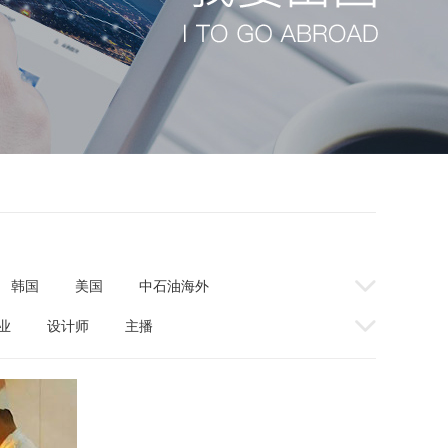
韩国
美国
中石油海外
拉伯
英国
意大利
业
设计师
主播
西班牙
匈牙利
东非
汽修
文职
按摩
匈牙利
法国
瑞士
缅甸
南非
安哥拉