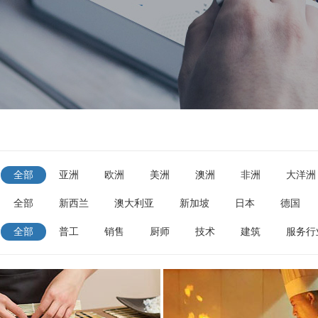
：
全部
亚洲
欧洲
美洲
澳洲
非洲
大洋洲
：
全部
新西兰
澳大利亚
新加坡
日本
德国
加拿大
阿联酋
南非
冰岛
博茨瓦纳
沙特阿
：
全部
普工
销售
厨师
技术
建筑
服务行
伊拉克
墨西哥
克罗地亚
印度尼西亚
马达加斯加
管理岗位
电焊工
导游
保洁
司机
教师
尼日利亚
葡萄牙
塞浦路斯
奥地利
马耳他
美容美甲
海员
尼日利亚
中国
赞比亚
俄罗斯
巴布亚新几内亚