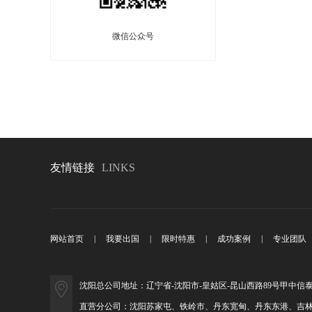
微信公众号
友情链接
LINKS
网站首页
|
我要出国
|
限时特惠
|
成功案例
|
专业团队
沈阳总公司地址：辽宁省-沈阳市-皇姑区-昆山西路89号甲中信泰
直营分公司：沈阳苏家屯、铁岭市、丹东宽甸、丹东东港、吉