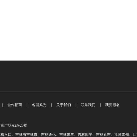
|
合作招商
|
各国风光
|
关于我们
|
联系我们
|
我要报名
富广场A2座23楼
林梅河口、吉林省吉林市、吉林通化、吉林东丰、吉林四平、吉林延吉、江苏常州、江