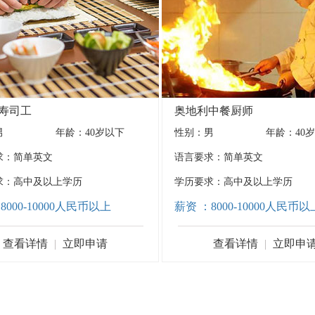
巴拿马
瑞典
比利时
埃塞俄比亚
中国香港
马来西亚
丹麦
以色列
阿尔及利亚
国际船员
立陶宛
挪威
芬兰
荷兰
寿司工
奥地利中餐厨师
男
年龄：
40岁以下
性别：
男
年龄：
40
求：
简单英文
语言要求：
简单英文
求：
高中及以上学历
学历要求：
高中及以上学历
8000-10000人民币以上
薪资 ：8000-10000人民币以
查看详情
|
立即申请
查看详情
|
立即申