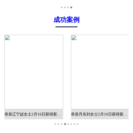
成功案例
恭喜辽宁赵女士2月16日获得新加坡质检工作批文
恭喜丹东刘女士2月16日获得新加坡销售工作批文